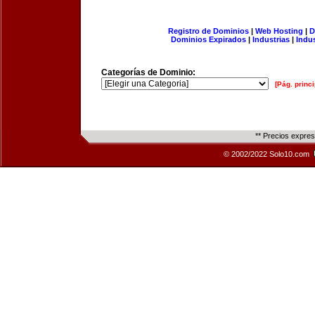
Registro de Dominios
|
Web Hosting
|
D
Dominios Expirados
|
Industrias
|
Indu
Categorías de Dominio:
[Pág. princi
** Precios expre
© 2002/2022 Solo10.com