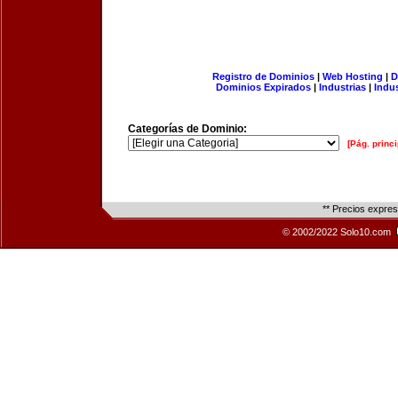
Registro de Dominios
|
Web Hosting
|
D
Dominios Expirados
|
Industrias
|
Indu
Categorías de Dominio:
[Pág. princi
** Precios expre
© 2002/2022 Solo10.com