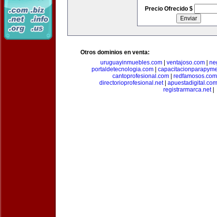
Precio Ofrecido $
Otros dominios en venta:
uruguayinmuebles.com
|
ventajoso.com
|
ne
portaldetecnologia.com
|
capacitacionparapym
cantoprofesional.com
|
redfamosos.com
directorioprofesional.net
|
apuestadigital.co
registrarmarca.net
|