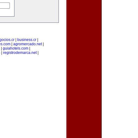
gocios.cr
|
business.cr
|
es.com
|
agromercado.net
|
|
guiahotels.com
|
m
|
registrodemarca.net
|