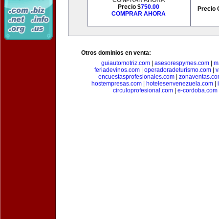
COMPRAR AHORA
Precio $
750.00
Precio 
COMPRAR AHORA
Otros dominios en venta:
guiautomotriz.com
|
asesorespymes.com
|
m
feriadevinos.com
|
operadoradeturismo.com
|
v
encuestasprofesionales.com
|
zonaventas.c
hostempresas.com
|
hotelesenvenezuela.com
|
circuloprofesional.com
|
e-cordoba.com