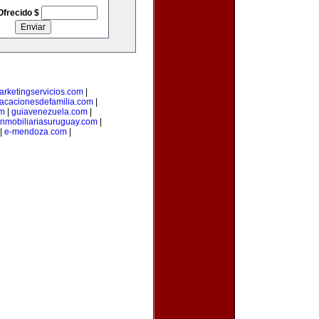
Ofrecido $
arketingservicios.com
|
acacionesdefamilia.com
|
om
|
guiavenezuela.com
|
inmobiliariasuruguay.com
|
|
e-mendoza.com
|