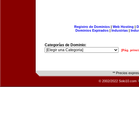
Registro de Dominios
|
Web Hosting
|
D
Dominios Expirados
|
Industrias
|
Indu
Categorías de Dominio:
[Pág. princi
** Precios expre
© 2002/2022 Solo10.com