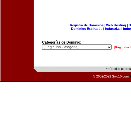
Registro de Dominios
|
Web Hosting
|
D
Dominios Expirados
|
Industrias
|
Indu
Categorías de Dominio:
[Pág. princi
** Precios expre
© 2002/2022 Solo10.com