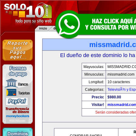
missmadrid.
El dueño de este dominio lo ha
Mayusculas:
MISSMADRID.C
Minusculas:
missmadrid.com
Longitud:
10 caracteres
Categorias:
TelevisiÃ³n y Esp
Precio:
$980.00
Visitar!
missmadrid.co
Serán consideradas ofer
R