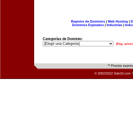
Registro de Dominios
|
Web Hosting
|
D
Dominios Expirados
|
Industrias
|
Indu
Categorías de Dominio:
[Pág. princi
** Precios expre
© 2002/2022 Solo10.com