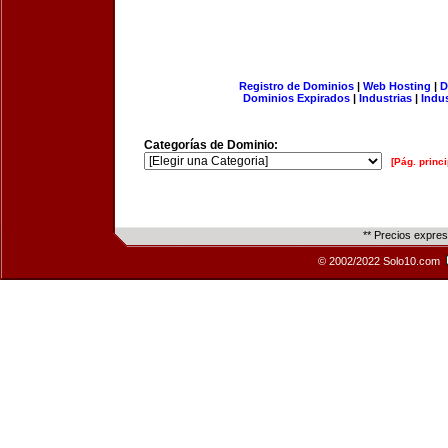
Registro de Dominios
|
Web Hosting
|
D
Dominios Expirados
|
Industrias
|
Indu
Categorías de Dominio:
[Pág. princi
** Precios expre
© 2002/2022 Solo10.com