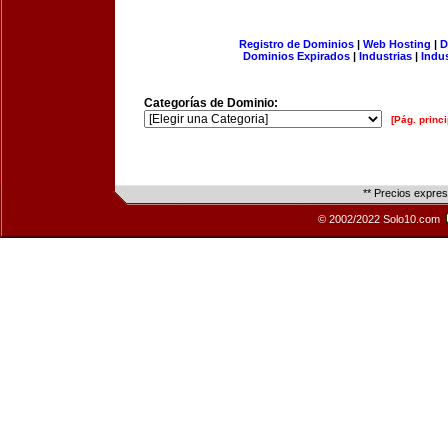
Registro de Dominios
|
Web Hosting
|
D
Dominios Expirados
|
Industrias
|
Indu
Categorías de Dominio:
[Pág. princi
** Precios expre
© 2002/2022 Solo10.com