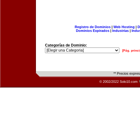
Registro de Dominios
|
Web Hosting
|
D
Dominios Expirados
|
Industrias
|
Indu
Categorías de Dominio:
[Pág. princi
** Precios expre
© 2002/2022 Solo10.com