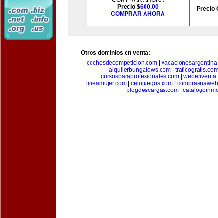
COMPRAR AHORA
Precio $
600.00
Precio 
COMPRAR AHORA
Otros dominios en venta:
cochesdecompeticion.com
|
vacacionesargentina
alquilerbungalows.com
|
traficogratis.co
cursosparaprofesionales.com
|
webenventa
lineamujer.com
|
celujuegos.com
|
comprasnaweb
blogdescargas.com
|
catalogoinmo