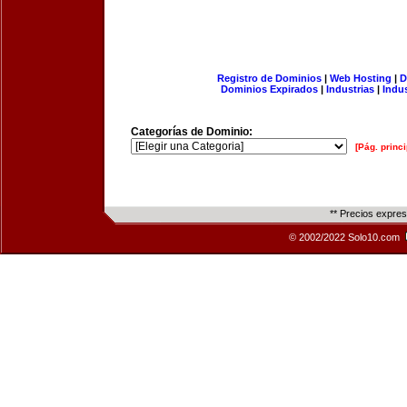
Registro de Dominios
|
Web Hosting
|
D
Dominios Expirados
|
Industrias
|
Indu
Categorías de Dominio:
[Pág. princi
** Precios expre
© 2002/2022 Solo10.com