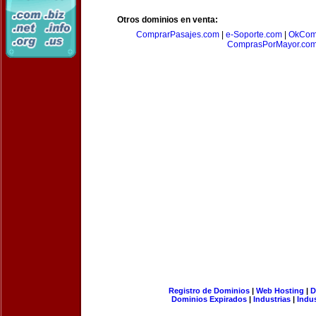
Otros dominios en venta:
ComprarPasajes.com
|
e-Soporte.com
|
OkCom
ComprasPorMayor.co
Registro de Dominios
|
Web Hosting
|
D
Dominios Expirados
|
Industrias
|
Indu