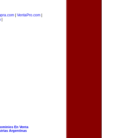
pra.com
|
VentaPro.com
|
m
|
ominios En Venta
strias Argentinas