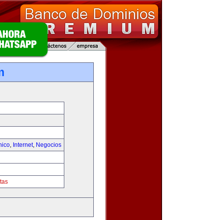
m
nico
,
Internet
,
Negocios
tas