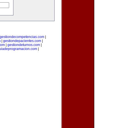
gestiondecompetencias.com
|
m
|
gestiondepacientes.com
|
com
|
gestiondeturnos.com
|
uiadeprogramacion.com
|