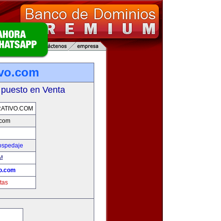
ivo.com
 puesto en Venta
ATIVO.COM
.com
ospedaje
a!
vo.com
tas