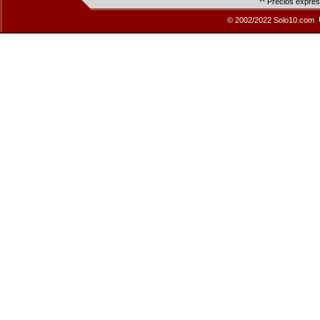
** Precios expre
© 2002/2022 Solo10.com